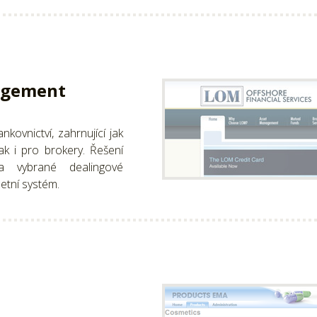
agement
kovnictví, zahrnující jak
tak i pro brokery. Řešení
a vybrané dealingové
četní systém.