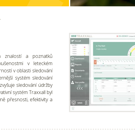
í
ím znalostí a poznatků
kušenostmi v leteckém
ostí v oblasti sledování
ernější systém sledování
 zvyšuje sledování údržby
ativní systém Traxxall byl
ě přesnosti, efektivity a