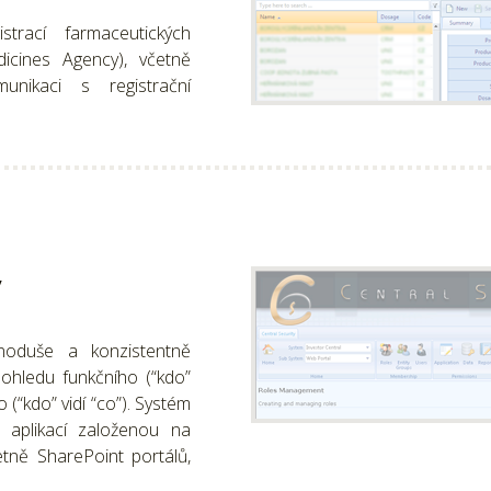
trací farmaceutických
cines Agency), včetně
nikaci s registrační
v
dnoduše a konzistentně
pohledu funkčního (“kdo”
 (“kdo” vidí “co”). Systém
v aplikací založenou na
tně SharePoint portálů,