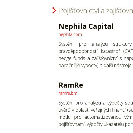
Pojišťovnictví a zajišťovn
Nephila Capital
nephila.com
Systém pro analýzu struktury
pravděpodobností katastrof (CA
hedge funds a zajišťovnictví s n
náročnější výpočty) a další nástroje
RamRe
ramre.bm
Systém pro analýzu a výpočty souvi
úvěrů v oblasti veřejných financí (s
modul pro automatizovanou výmě
pojišťovnami, výpočty ukazatelů portf