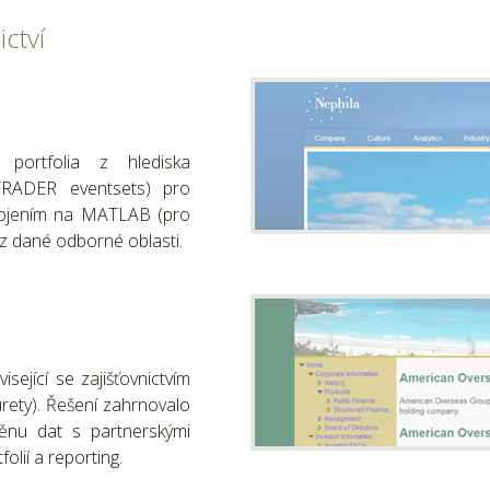
ictví
 portfolia z hlediska
TRADER eventsets) pro
apojením na MATLAB (pro
 z dané odborné oblasti.
sející se zajišťovnictvím
urety). Řešení zahrnovalo
nu dat s partnerskými
olií a reporting.