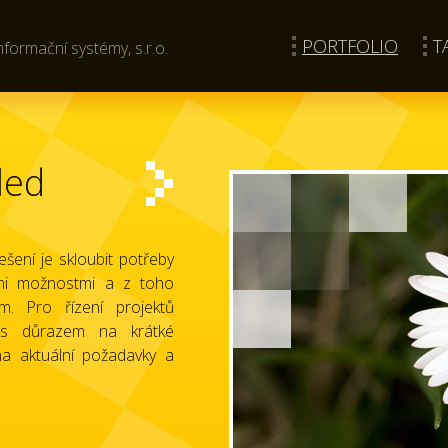
PORTFOLIO
T
nformační systémy, s.r.o.
led
ešení je skloubit potřeby
ími možnostmi a z toho
m. Pro řízení projektů
 důrazem na krátké
na aktuální požadavky a