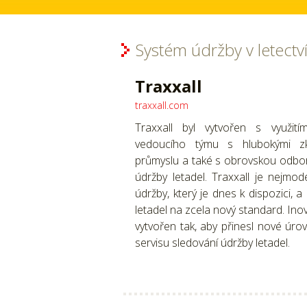
Systém údržby v letectv
Traxxall
traxxall.com
Traxxall byl vytvořen s využit
vedoucího týmu s hlubokými z
průmyslu a také s obrovskou odborn
údržby letadel. Traxxall je nejmod
údržby, který je dnes k dispozici, a
letadel na zcela nový standard. Inov
vytvořen tak, aby přinesl nové úrovn
servisu sledování údržby letadel.