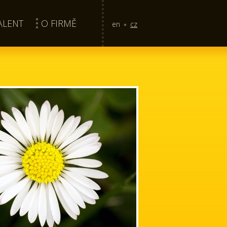
ALENT
O FIRMĚ
en
cz