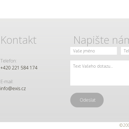
Kontakt
Napište ná
Telefon:
+420 221 584 174
E-mail:
info@exis.cz
©2000